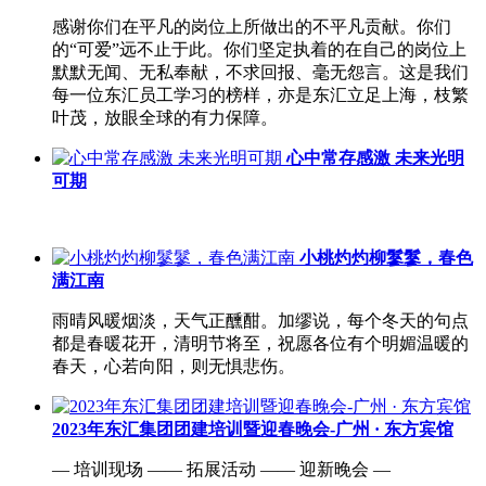
感谢你们在平凡的岗位上所做出的不平凡贡献。你们
的“可爱”远不止于此。你们坚定执着的在自己的岗位上
默默无闻、无私奉献，不求回报、毫无怨言。这是我们
每一位东汇员工学习的榜样，亦是东汇立足上海，枝繁
叶茂，放眼全球的有力保障。
心中常存感激 未来光明
可期
小桃灼灼柳鬖鬖，春色
满江南
雨晴风暖烟淡，天气正醺酣。加缪说，每个冬天的句点
都是春暖花开，清明节将至，祝愿各位有个明媚温暖的
春天，心若向阳，则无惧悲伤。
2023年东汇集团团建培训暨迎春晚会-广州 · 东方宾馆
— 培训现场 —— 拓展活动 —— 迎新晚会 —