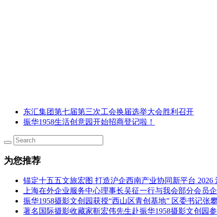
东汇集团第七届第三次工会换届选举大会胜利召开
振华1958生活创意园开始招商登记啦！
为您推荐
锚定十五五文旅宏图 打造沪企西南产业协同新平台 202
上海在外企业服务中心理事长吴征一行与我会部分会员企
振华1958摄影文创园获授“西山区青创基地” 区委书记
著名国际摄影收藏家靳宏伟先生赴振华1958摄影文创园