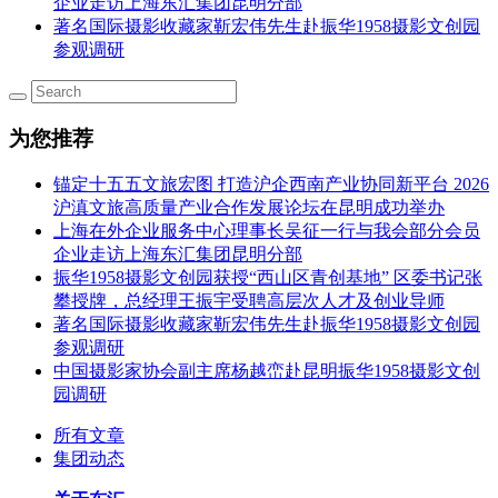
企业走访上海东汇集团昆明分部
著名国际摄影收藏家靳宏伟先生赴振华1958摄影文创园
参观调研
为您推荐
锚定十五五文旅宏图 打造沪企西南产业协同新平台 2026
沪滇文旅高质量产业合作发展论坛在昆明成功举办
上海在外企业服务中心理事长吴征一行与我会部分会员
企业走访上海东汇集团昆明分部
振华1958摄影文创园获授“西山区青创基地” 区委书记张
攀授牌，总经理王振宇受聘高层次人才及创业导师
著名国际摄影收藏家靳宏伟先生赴振华1958摄影文创园
参观调研
中国摄影家协会副主席杨越峦赴昆明振华1958摄影文创
园调研
所有文章
集团动态