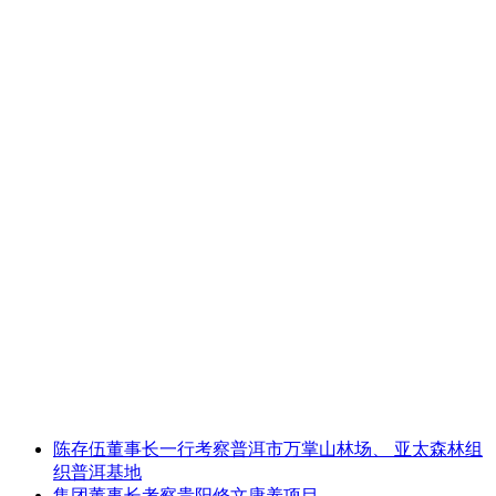
陈存伍董事长一行考察普洱市万掌山林场、 亚太森林组
织普洱基地
集团董事长考察贵阳修文康养项目