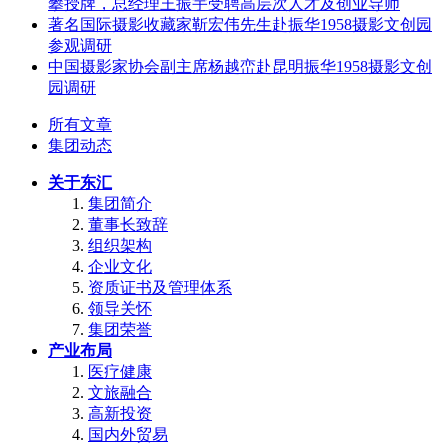
攀授牌，总经理王振宇受聘高层次人才及创业导师
著名国际摄影收藏家靳宏伟先生赴振华1958摄影文创园
参观调研
中国摄影家协会副主席杨越峦赴昆明振华1958摄影文创
园调研
所有文章
集团动态
关于东汇
集团简介
董事长致辞
组织架构
企业文化
资质证书及管理体系
领导关怀
集团荣誉
产业布局
医疗健康
文旅融合
高新投资
国内外贸易