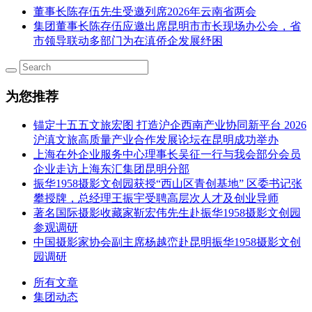
董事长陈存伍先生受邀列席2026年云南省两会
集团董事长陈存伍应邀出席昆明市市长现场办公会，省
市领导联动多部门为在滇侨企发展纾困
为您推荐
锚定十五五文旅宏图 打造沪企西南产业协同新平台 2026
沪滇文旅高质量产业合作发展论坛在昆明成功举办
上海在外企业服务中心理事长吴征一行与我会部分会员
企业走访上海东汇集团昆明分部
振华1958摄影文创园获授“西山区青创基地” 区委书记张
攀授牌，总经理王振宇受聘高层次人才及创业导师
著名国际摄影收藏家靳宏伟先生赴振华1958摄影文创园
参观调研
中国摄影家协会副主席杨越峦赴昆明振华1958摄影文创
园调研
所有文章
集团动态