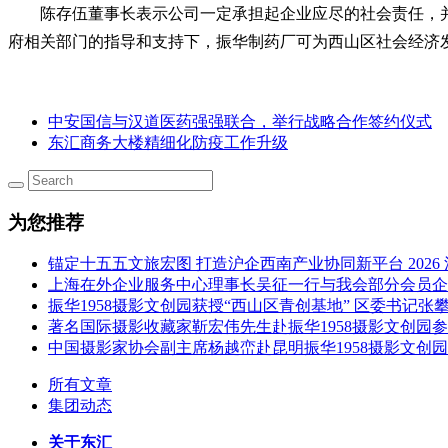
陈存伍董事长表示公司一定承担起企业应尽的社会责任，并
府相关部门的指导和支持下，振华制药厂可为西山区社会经济
中安国信与汉道医药强强联合，举行战略合作签约仪式
东汇商务大楼精细化防疫工作升级
为您推荐
锚定十五五文旅宏图 打造沪企西南产业协同新平台 202
上海在外企业服务中心理事长吴征一行与我会部分会员企
振华1958摄影文创园获授“西山区青创基地” 区委书记
著名国际摄影收藏家靳宏伟先生赴振华1958摄影文创园
中国摄影家协会副主席杨越峦赴昆明振华1958摄影文创
所有文章
集团动态
关于东汇