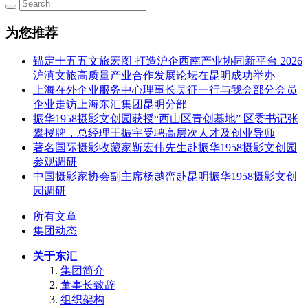
为您推荐
锚定十五五文旅宏图 打造沪企西南产业协同新平台 2026
沪滇文旅高质量产业合作发展论坛在昆明成功举办
上海在外企业服务中心理事长吴征一行与我会部分会员
企业走访上海东汇集团昆明分部
振华1958摄影文创园获授“西山区青创基地” 区委书记张
攀授牌，总经理王振宇受聘高层次人才及创业导师
著名国际摄影收藏家靳宏伟先生赴振华1958摄影文创园
参观调研
中国摄影家协会副主席杨越峦赴昆明振华1958摄影文创
园调研
所有文章
集团动态
关于东汇
集团简介
董事长致辞
组织架构