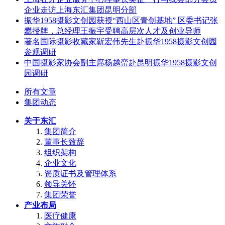
企业走访上海东汇集团昆明分部
振华1958摄影文创园获授“西山区青创基地” 区委书记张
攀授牌，总经理王振宇受聘高层次人才及创业导师
著名国际摄影收藏家靳宏伟先生赴振华1958摄影文创园
参观调研
中国摄影家协会副主席杨越峦赴昆明振华1958摄影文创
园调研
所有文章
集团动态
关于东汇
集团简介
董事长致辞
组织架构
企业文化
资质证书及管理体系
领导关怀
集团荣誉
产业布局
医疗健康