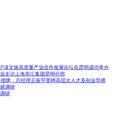
6 沪滇文旅高质量产业合作发展论坛在昆明成功举办
业走访上海东汇集团昆明分部
张攀授牌，总经理王振宇受聘高层次人才及创业导师
参观调研
园调研