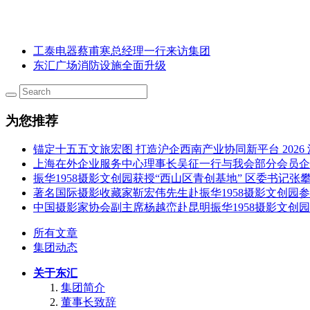
工泰电器蔡甫寒总经理一行来访集团
东汇广场消防设施全面升级
为您推荐
锚定十五五文旅宏图 打造沪企西南产业协同新平台 202
上海在外企业服务中心理事长吴征一行与我会部分会员企
振华1958摄影文创园获授“西山区青创基地” 区委书记
著名国际摄影收藏家靳宏伟先生赴振华1958摄影文创园
中国摄影家协会副主席杨越峦赴昆明振华1958摄影文创
所有文章
集团动态
关于东汇
集团简介
董事长致辞